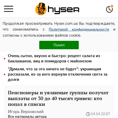
Продолжая просматривать Hyser.com.ua Вы подтверждаете,
Украинская авиатранспортная ассоциация обратилась
что ознакомились с
и
в Минфин с призывом унифицировать
Политикой конфиденциальности
согласны с использованием файлов cookie.
налогообложение авиализинга
Голая Елена Тополя в интересных позах заставила
Понял
отвисать челюсти: слив видео – было только началом
Очень сытно, вкусно и быстро: рецепт салата из
баклажанов, яиц и помидоров с майонезом
"Думали, что за это ничего не будет": украинцам
рассказали, из-за кого вернули отключения света за
долги
Пенсионеры и уязвимые группы получат
выплаты от 30 до 40 тысяч гривен: кто
попал в списки
Игорь Верховский
14:14 22.07
Все материалы автора