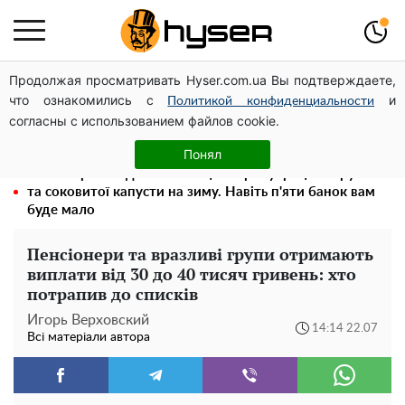
Продолжая просматривать Hyser.com.ua Вы подтверждаете,
Олена Тополя злив відео – це далеко не все: фронтмен
что ознакомились с
и
"Антитіла" Тарас Тополя став наступним
Политикой конфиденциальности
согласны с использованием файлов cookie.
Як учасник бойових дій може оформити пільгу на
оплату комунальних послуг: інструкція
Понял
Весь секрет в одній таблетці аспірину: рецепт хрумкої
та соковитої капусти на зиму. Навіть п'яти банок вам
буде мало
Пенсіонери та вразливі групи отримають
виплати від 30 до 40 тисяч гривень: хто
потрапив до списків
Игорь Верховский
14:14 22.07
Всі матеріали автора