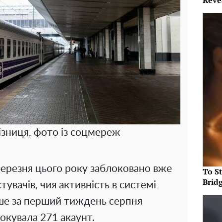
Reve
ізниця, фото із соцмереж
березня цього року заблоковано вже
To S
Brid
увачів, чия активність в системі
ше за перший тиждень серпня
окувала 271 акаунт.