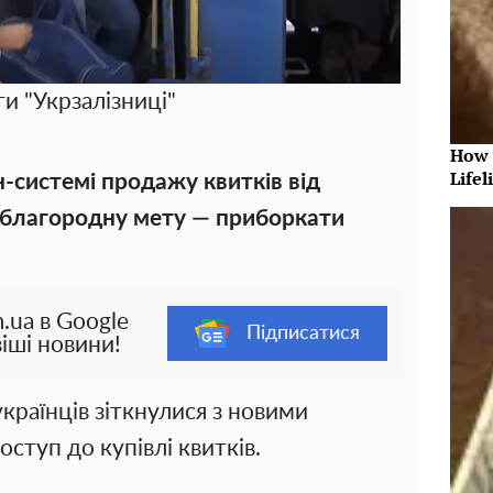
и "Укрзалізниці"
How 
Lifel
-системі продажу квитків від
у благородну мету — приборкати
.ua в Google
Підписатися
іші новини!
українців зіткнулися з новими
ступ до купівлі квитків.