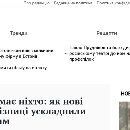
Про редакцію
Редакційна політика
Політика конфіде
Тренди
Рецепти
Павло Прудніков та його див
отопський вивів мільйони
російському театрі до номін
у фірму в Естонії
профспілок
мити пільгу на оплату
НО
ає ніхто: як нові
ізниці ускладнили
ам