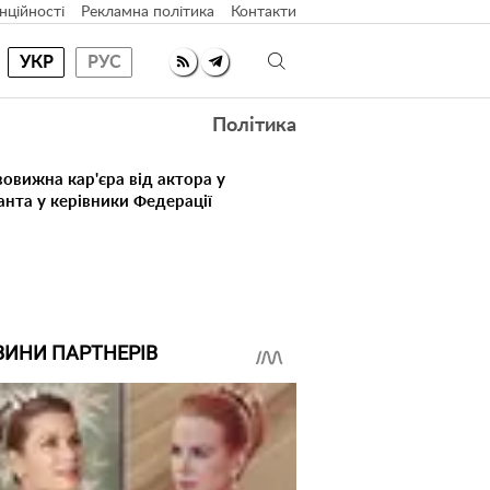
нційності
Рекламна політика
Контакти
УКР
РУС
Політика
овижна кар'єра від актора у
анта у керівники Федерації
ВИНИ ПАРТНЕРІВ