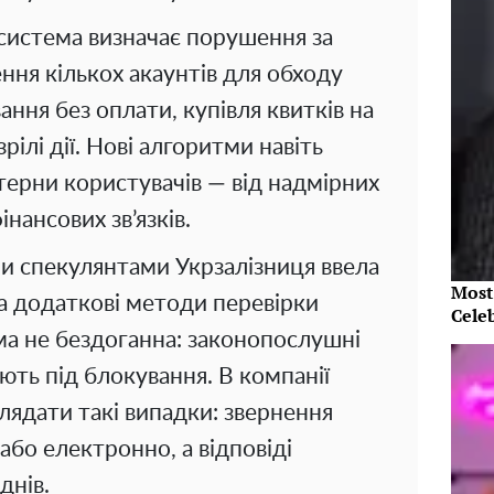
 система визначає порушення за
ння кількох акаунтів для обходу
ння без оплати, купівля квитків на
зрілі дії. Нові алгоритми навіть
терни користувачів — від надмірних
нансових зв’язків.
и спекулянтами Укрзалізниця ввела
Most
а додаткові методи перевірки
Cele
ма не бездоганна: законопослушні
ють під блокування. В компанії
лядати такі випадки: звернення
бо електронно, а відповіді
днів.