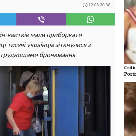
12:08 30.08
айн-квитків мали приборкати
ці тисячі українців зіткнулися з
а труднощами бронювання
Crit
Port