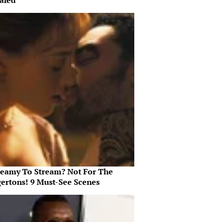
aled
teamy To Stream? Not For The
gertons! 9 Must-See Scenes