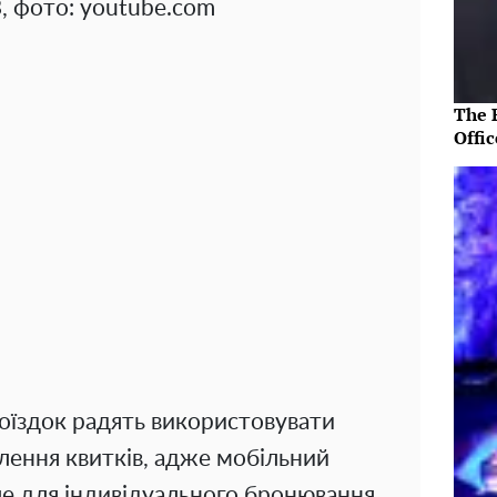
, фото: youtube.com
The R
Offic
оїздок радять використовувати
лення квитків, адже мобільний
е для індивідуального бронювання.