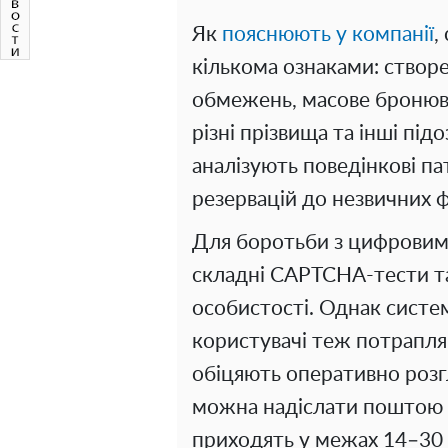
Як
пояснюють у компанії
,
кількома ознаками: створе
обмежень, масове бронюва
різні прізвища та інші підо
аналізують поведінкові па
резервацій до незвичних фі
Для боротьби з цифровим
складні CAPTCHA-тести т
особистості. Однак систе
користувачі теж потрапля
обіцяють оперативно розг
можна надіслати поштою а
приходять у межах 14–30 