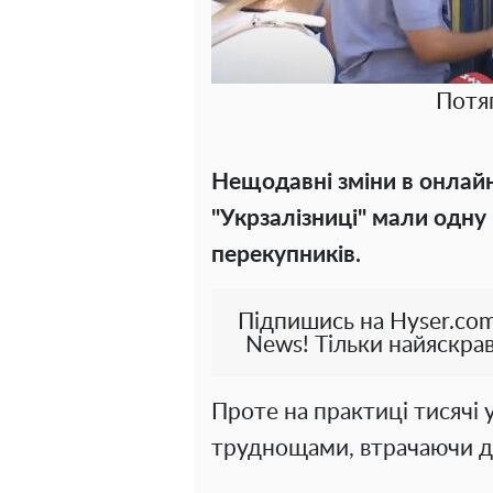
Потяг
Нещодавні зміни в онлайн
"Укрзалізниці" мали одн
перекупників.
Підпишись на Hyser.com
News! Тільки найяскрав
Проте на практиці тисячі 
труднощами, втрачаючи до