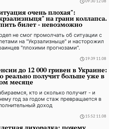
09:30 12.08
итуация очень плохая":
крзализныця" на грани коллапса.
пить билет - невозможно
рдеп не смог промолчать об ситуации с
летами на "Укрзализныце" и насторожил
раинцев "плохими прогнозами".
19:39 11.08
нсии до 12 000 гривен в Украине:
о реально получит больше уже в
ом месяце
збираемся, кто и сколько получит - и
чему год за годом стаж превращается в
полнительный доход
15:52 11.08
летная лихорадка: почему