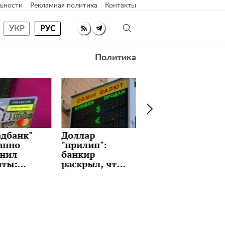
ьности
Рекламная политика
Контакты
УКР
РУС
Политика
ар
Идеальные
Как часто
лип":
блины с
менять
ир
любимой
постельное
рыл, что
начинкой на
белье: вы и не
т держать
Масленицу:
задумывались?
 и стоит
рецепт,
дать
который
ризов
держат в
на этой
секрете
ле