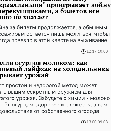
крзализныця" проигрывает войну
перекупщиками, а билетов все
вно не хватает
йна за билеты продолжается, а обычным
ссажирам остается лишь молиться, чтобы
огда повезло в этой квесте на выживание
12:17 10.08
лив огурцов молоком: как
шевый лайфхак из холодильника
рывает урожай
от простой и недорогой метод может
ать вашим секретным оружием для
гатого урожая. Забудьте о химии - молоко
рнёт огурцам здоровье и свежесть, а вам
удовольствие от собственного огорода
13:00 09.08