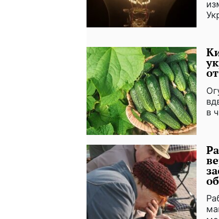
из
Ук
Ки
ук
от
Ог
вд
в 
Ра
ве
за
об
Ра
ма