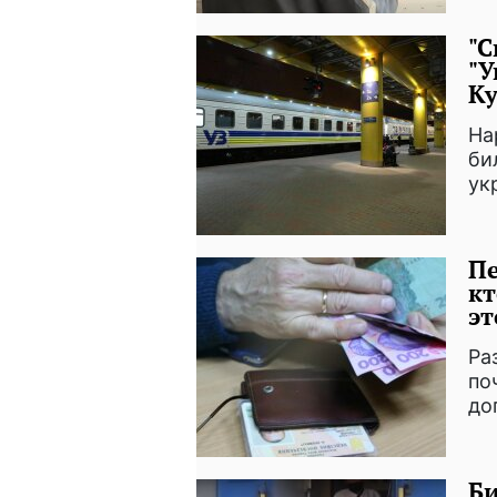
"С
"У
Ку
На
би
ук
Пе
кт
эт
Ра
по
до
Би