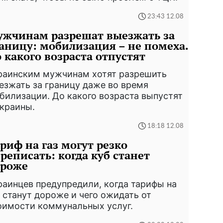
23:43 12.08
жчинам разрешат выезжать за
аницу: мобилизация – не помеха.
 какого возраста отпустят
раинским мужчинам хотят разрешить
езжать за границу даже во время
билизации. До какого возраста выпустят
Украины.
18:18 12.08
риф на газ могут резко
реписать: когда куб станет
ороже
раинцев предупредили, когда тарифы на
з станут дороже и чего ожидать от
оимости коммунальных услуг.