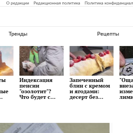
О редакции
Редакционная политика
Политика конфиденциал
Тренды
Рецепты
я
Запеченный
"Ощадбанк"
Долл
блин с кремом
внезапно
"при
?
и ягодами:
изменил
банк
с
десерт без
лимиты:
раск
и
возни и
сколько денег
буде
ов в
сложных
можно снять и
курс
техник,
переводить с
ли ж
рецепт
карты
сюрп
уже 
неде