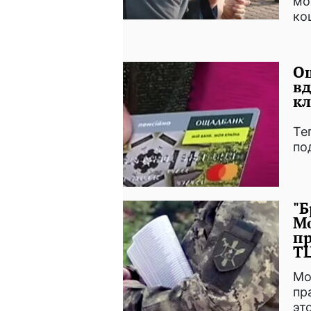
мо
ко
Ощ
вд
к
Те
по
"Б
Мо
пр
Т
Мо
пр
эт