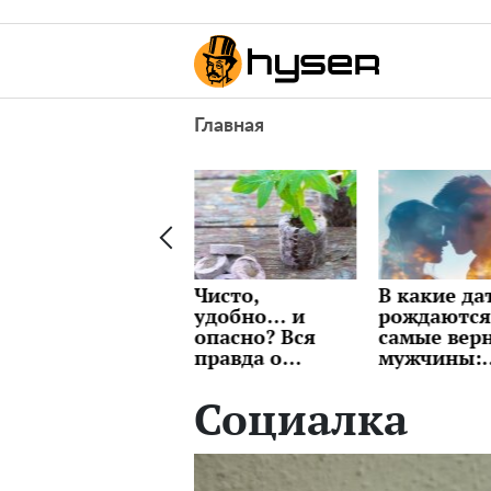
Главная
Чисто,
В какие даты
Индексаци
удобно… и
рождаются
пенсии
опасно? Вся
самые верные
"озолотит"
правда о
мужчины:
Что будет 
торфяных
лучше сразу
выплатам
таблетках, о
проверить,
пенсионер
Социалка
которой
чтоб потом не
марте
молчат
страдать
продавцы