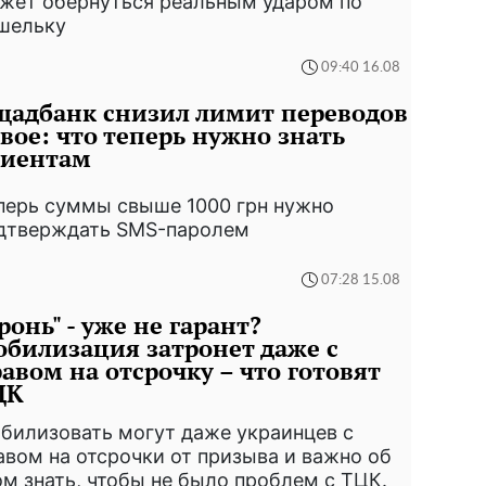
жет обернуться реальным ударом по
шельку
09:40 16.08
адбанк снизил лимит переводов
вое: что теперь нужно знать
лиентам
перь суммы свыше 1000 грн нужно
дтверждать SMS-паролем
07:28 15.08
ронь" - уже не гарант?
билизация затронет даже с
авом на отсрочку – что готовят
ЦК
билизовать могут даже украинцев с
авом на отсрочки от призыва и важно об
ом знать, чтобы не было проблем с ТЦК.