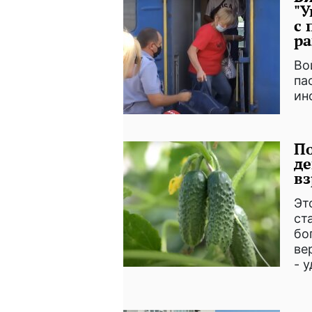
"У
с 
ра
Во
па
ин
По
де
вз
Эт
ст
бо
ве
- 