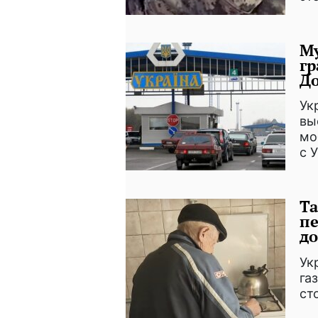
Му
гр
До
Ук
вы
мо
с 
Та
пе
д
Ук
га
ст