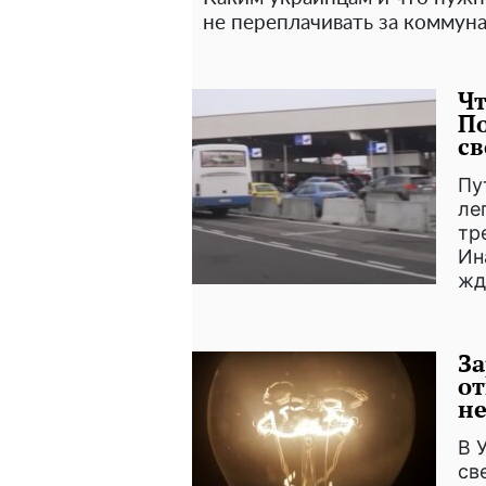
не переплачивать за коммуна
Чт
П
с
Пу
ле
тр
Ин
жд
За
от
не
В 
св