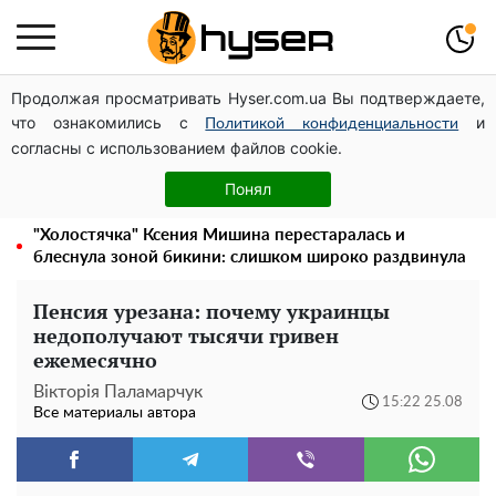
Продолжая просматривать Hyser.com.ua Вы подтверждаете,
Дроны с наценкой: Александр Конотопский вывел
что ознакомились с
и
миллионы оборонного бюджета через фиктивную
Политикой конфиденциальности
согласны с использованием файлов cookie.
фирму в Эстонии
Полностью голая Анна Тринчер блеснула
Понял
"прелестями": таких размеров вы еще не видели
"Холостячка" Ксения Мишина перестаралась и
блеснула зоной бикини: слишком широко раздвинула
Пенсия урезана: почему украинцы
недополучают тысячи гривен
ежемесячно
Вікторія Паламарчук
15:22 25.08
Все материалы автора