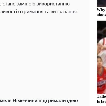
Це стане заміною використанню
Why 
ливості отримання та витрачання
abou
Tall
емель Німеччини підтримали ідею
Is J