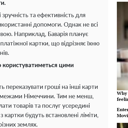
и.
 зручність та ефективність для
икористанні допомоги. Однак не всі
тивою. Наприклад, Баварія планує
латіжної картки, що відрізняє їхню
нів.
то користуватиметься цими
ь переказувати гроші на інші карти
Why t
а межами Німеччини. Тим не менш,
feeli
лати товарів та послуг усередині
Ente
 з картки будуть встановлені ліміти,
Movi
різних землях.