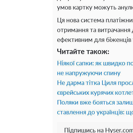
умов картку можуть анул
Ця нова система платіжни
отримання та витрачання
ефективним для біженців 
Читайте також:
Ніякої сапки: як швидко по
не напружуючи спину
Не дарма тітка Циля прос
єврейських курячих котле
Поляки вже бояться залиш
ставлення до українців: щ
Підпишись на Hyser.com