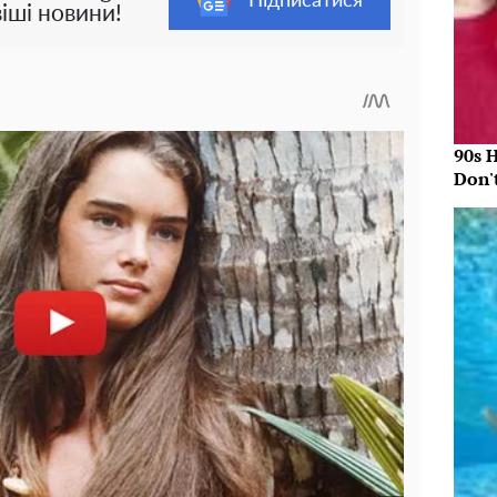
Підписатися
іші новини!
90s 
Don'