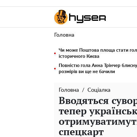
Головна
Чи може Поштова площа стати го
історичного Києва
Повністю гола Анна Трінчер блисн
розмірів ви ще не бачили
Головна
Соціалка
Вводяться суво
тепер українськ
отримуватимуть
спецкарт