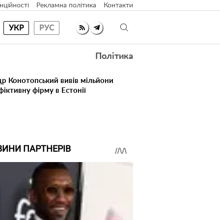
нційності
Рекламна політика
Контакти
УКР
РУС
Політика
др Конотопський вивів мільйони
іктивну фірму в Естонії
ВИНИ ПАРТНЕРІВ