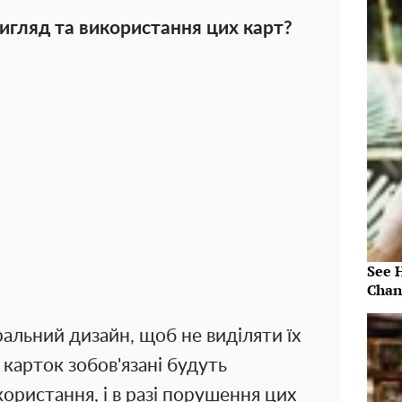
вигляд та використання цих карт?
See 
Chan
альний дизайн, щоб не виділяти їх
 карток зобов'язані будуть
ористання, і в разі порушення цих