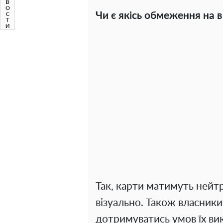
Чи є якісь обмеження на 
Так, карти матимуть нейтр
візуально. Також власники
дотримуватись умов їх вик