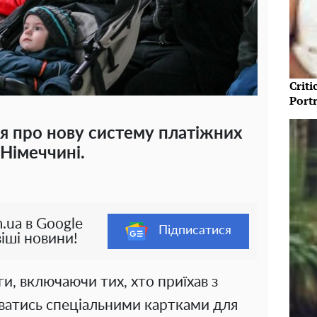
Crit
Port
я про нову систему платіжних
 Німеччині.
.ua в Google
Підписатися
іші новини!
и, включаючи тих, хто приїхав з
ватись спеціальними картками для