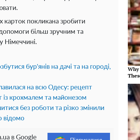
ювати.
х карток покликана зробити
 допомоги більш зручним та
у Німеччині.
збутися бур'янів на дачі та на городі,
Why 
Thes
лавилася на всю Одесу: рецепт
т із крохмалем та майонезом
итися без роботи та різко змінили
о відомо
.ua в Google