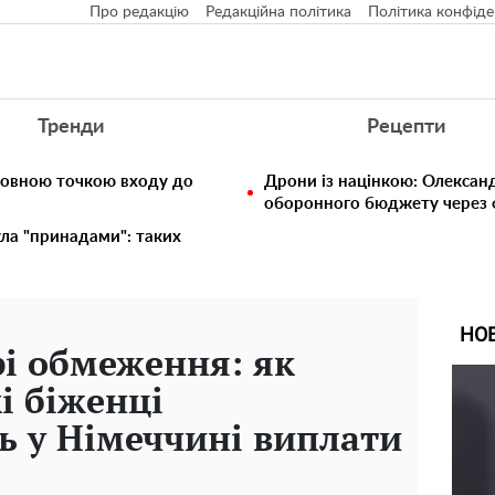
Про редакцію
Редакційна політика
Політика конфіде
Тренди
Рецепти
ловною точкою входу до
Дрони із націнкою: Олексан
оборонного бюджету через ф
ула "принадами": таких
НО
рі обмеження: як
і біженці
 у Німеччині виплати