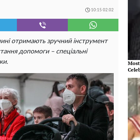
10:15 02.02
чині отримають зручний інструмент
тання допомоги – спеціальні
ки.
Most
Cele