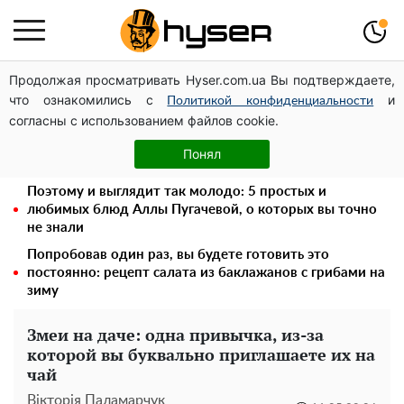
Продолжая просматривать Hyser.com.ua Вы подтверждаете,
Голая Елена Тополя в интересных позах заставила
что ознакомились с
и
отвисать челюсти: слив видео – было только началом
Политикой конфиденциальности
согласны с использованием файлов cookie.
Такую вкуснятину вы будете открывать банку за
банкой: рецепт помидоров дольками с луком и
Понял
маслом на зиму
Поэтому и выглядит так молодо: 5 простых и
любимых блюд Аллы Пугачевой, о которых вы точно
не знали
Попробовав один раз, вы будете готовить это
постоянно: рецепт салата из баклажанов с грибами на
зиму
Змеи на даче: одна привычка, из-за
которой вы буквально приглашаете их на
чай
Вікторія Паламарчук