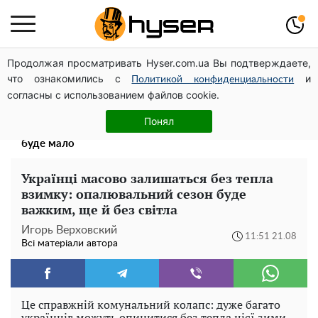
Продолжая просматривать Hyser.com.ua Вы подтверждаете,
Таку смакоту ви відкриватимете банку за банкою:
что ознакомились с
и
рецепт помідорів дольками з цибулею та олією на
Политикой конфиденциальности
согласны с использованием файлов cookie.
зиму
Весь секрет в одній таблетці аспірину: рецепт хрумкої
Понял
та соковитої капусти на зиму. Навіть п'яти банок вам
буде мало
Українці масово залишаться без тепла
взимку: опалювальний сезон буде
важким, ще й без світла
Игорь Верховский
11:51 21.08
Всі матеріали автора
Це справжній комунальний колапс: дуже багато
українців можуть опинитися без тепла цієї зими.