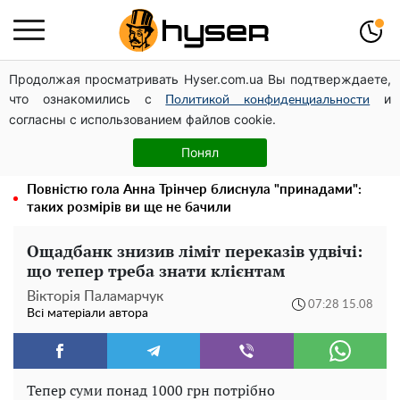
Продолжая просматривать Hyser.com.ua Вы подтверждаете,
Українська авіатранспортна асоціація звернулася до
что ознакомились с
и
Мінфіну із закликом уніфікувати оподаткування
Политикой конфиденциальности
согласны с использованием файлов cookie.
авіалізингу
Гола Олена Тополя у цікавих позах змусила відвисати
Понял
щелепи: злив відео – було лише початком
Повністю гола Анна Трінчер блиснула "принадами":
таких розмірів ви ще не бачили
Ощадбанк знизив ліміт переказів удвічі:
що тепер треба знати клієнтам
Вікторія Паламарчук
07:28 15.08
Всі матеріали автора
Тепер суми понад 1000 грн потрібно