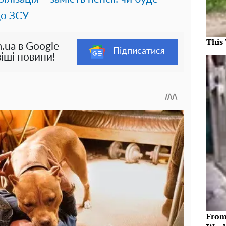
до ЗСУ
This
.ua в Google
Підписатися
іші новини!
From