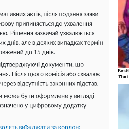
ативних актів, після подання заяви
изову припиняється до ухвалення
ією. Рішення зазвичай ухвалюється
 днів, але в деяких випадках термін
вжений до 15 днів.
 підтверджуючі документи, що
Bust
ня. Після цього комісія або схвалює
That 
ї через відсутність законних підстав.
и може бути оформлене у вигляді
зазначено у цифровому додатку
волять виїжджати за кордон: