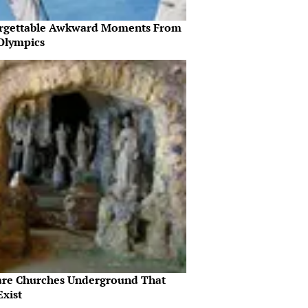
rgettable Awkward Moments From
Olympics
are Churches Underground That
Exist