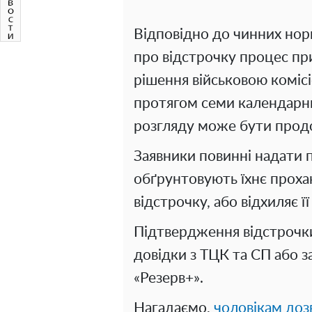
Відповідно до чинних норм
про відстрочку процес пр
рішення військовою коміс
протягом семи календарних
розгляду може бути продо
Заявники повинні надати
обґрунтовують їхнє прохан
відстрочку, або відхиляє ї
Підтвердження відстрочк
довідки з ТЦК та СП або 
«Резерв+».
Нагадаємо,
чоловікам доз