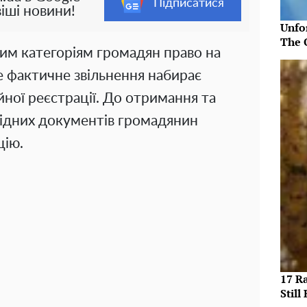
Підписатися
іші новини!
Unfo
The 
им категоріям громадян право на
е фактичне звільнення набирає
йної реєстрації. До отримання та
хідних документів громадянин
цію.
17 R
Still 