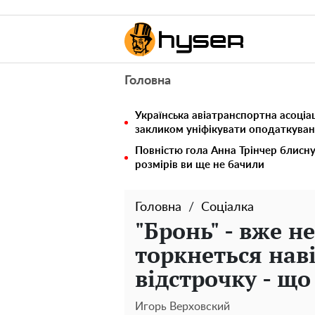
Головна
Українська авіатранспортна асоціац
закликом уніфікувати оподаткуван
Повністю гола Анна Трінчер блисн
розмірів ви ще не бачили
Головна
Соціалка
"Бронь" - вже н
торкнеться нав
відстрочку - щ
Игорь Верховский