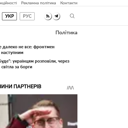
нційності
Рекламна політика
Контакти
УКР
РУС
Політика
е далеко не все: фронтмен
в наступним
буде": українцям розповіли, через
світла за борги
ВИНИ ПАРТНЕРІВ