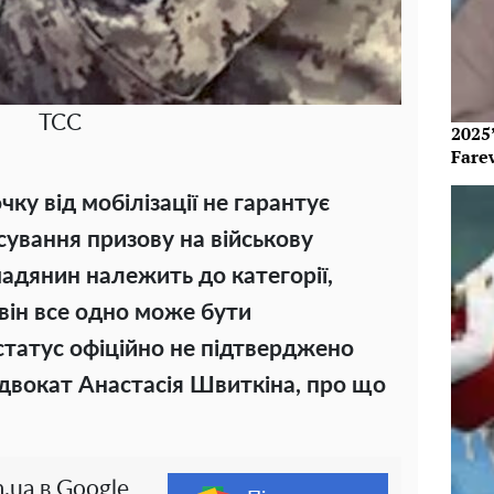
ТСС
2025’
Fare
чку від мобілізації не гарантує
сування призову на військову
адянин належить до категорії,
, він все одно може бути
статус офіційно не підтверджено
двокат Анастасія Швиткіна, про що
.ua в Google