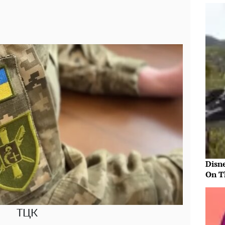
Disn
On T
ТЦК