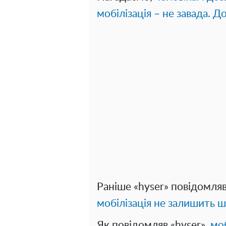
мобілізація – не завада. Д
Раніше «hyser» повідомля
мобілізація не залишить ш
Як повідомляв «hyser»,
моб