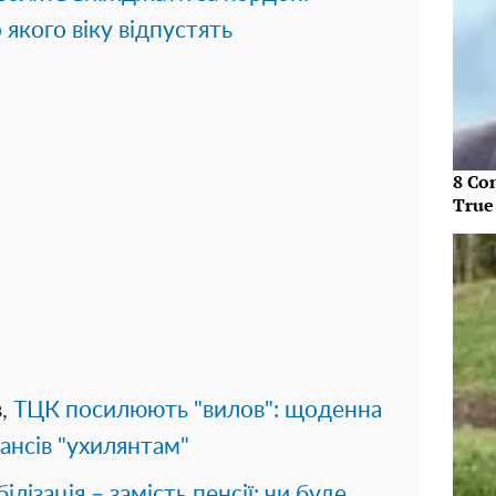
о якого віку відпустять
8 Co
True
в,
ТЦК посилюють "вилов": щоденна
ансів "ухилянтам"
ілізація – замість пенсії: чи буде