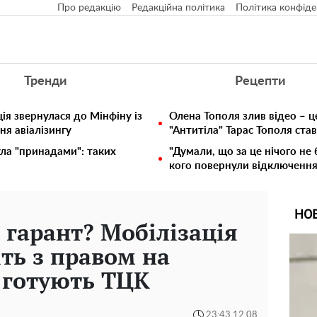
Про редакцію
Редакційна політика
Політика конфіде
Тренди
Рецепти
ія звернулася до Мінфіну із
Олена Тополя злив відео – ц
ня авіалізингу
"Антитіла" Тарас Тополя ста
ула "принадами": таких
"Думали, що за це нічого не 
кого повернули відключення 
НО
е гарант? Мобілізація
іть з правом на
о готують ТЦК
23:43 12.08