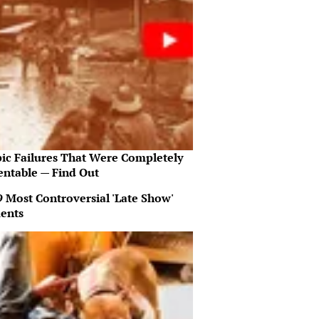
pic Failures That Were Completely
entable — Find Out
9 Most Controversial 'Late Show'
ents