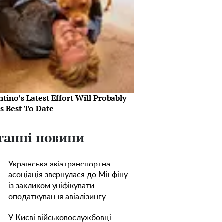
tino’s Latest Effort Will Probably
s Best To Date
танні новини
Українська авіатранспортна
1
асоціація звернулася до Мінфіну
із закликом уніфікувати
оподаткування авіалізингу
У Києві військовослужбовці
3