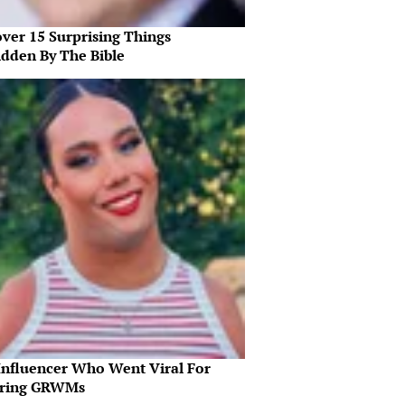
over 15 Surprising Things
idden By The Bible
Influencer Who Went Viral For
iring GRWMs