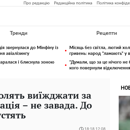
Про редакцію
Редакційна політика
Політика конфіде
Тренди
Рецепти
ія звернулася до Мінфіну із
Місяць без світла, лютий хо
ня авіалізингу
гривень: народ "ламають" у
таралася і блиснула зоною
"Думали, що за це нічого не 
кого повернули відключення 
НО
олять виїжджати за
ація – не завада. До
устять
18:18 12.08