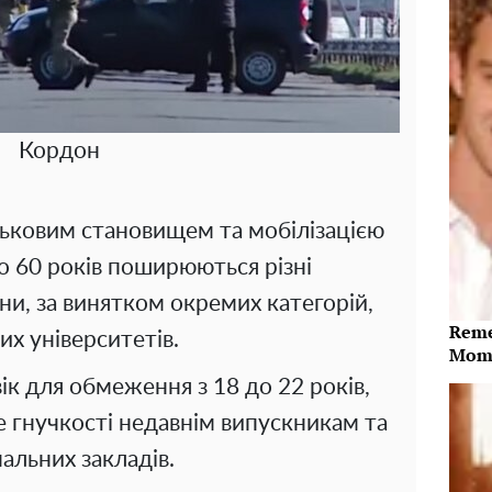
Кордон
ійськовим становищем та мобілізацією
до 60 років поширюються різні
їни, за винятком окремих категорій,
Reme
их університетів.
Mome
к для обмеження з 18 до 22 років,
е гнучкості недавнім випускникам та
альних закладів.