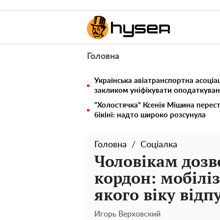
Головна
Українська авіатранспортна асоціац
закликом уніфікувати оподаткуван
"Холостячка" Ксенія Мішина перес
бікіні: надто широко розсунула
Головна
Соціалка
Чоловікам дозв
кордон: мобіліз
якого віку відп
Игорь Верховский