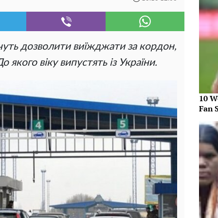
чуть дозволити виїжджати за кордон,
 До якого віку випустять із України.
10 W
Fan 