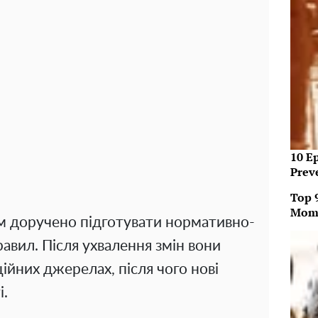
10 E
Prev
Top 
Mom
м доручено підготувати нормативно-
авил. Після ухвалення змін вони
ційних джерелах, після чого нові
і.