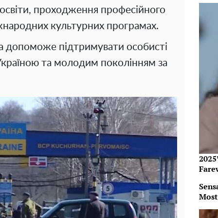
освіти, проходження професійного
іжнародних культурних програмах.
а допоможе підтримувати особисті
 Україною та молодим поколінням за
2025’
Fare
Sens
Most