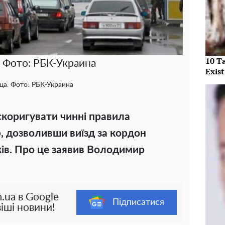
10 T
. Фото: РБК-Украина
Exist
ца. Фото: РБК-Украина
скоригувати чинні правила
 дозволивши виїзд за кордон
ків. Про це заявив Володимир
.ua в Google
Підписатися
іші новини!