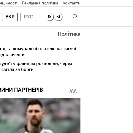
нційності
Рекламна політика
Контакти
УКР
РУС
Політика
лод та комунальні платежі на тисячі
 відключення
буде": українцям розповіли, через
світла за борги
ВИНИ ПАРТНЕРІВ