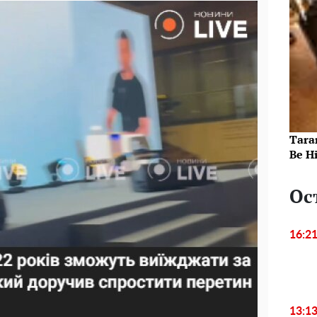
Taran
Be Hi
Ос
16:2
13:1