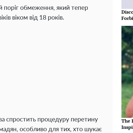
й поріг обмеження, який тепер
Disc
ків віком від 18 років.
Forb
тива спростить процедуру перетину
The 
Insp
адян, особливо для тих, хто шукає