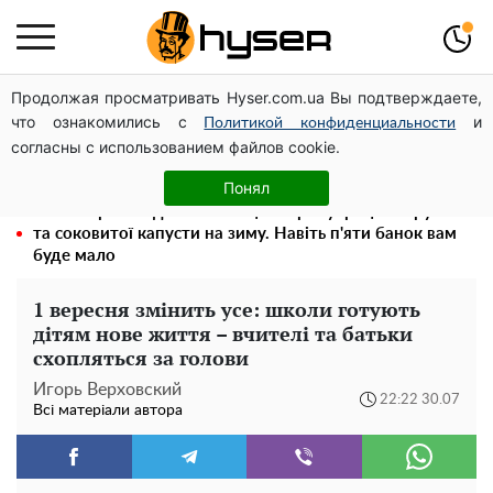
Продолжая просматривать Hyser.com.ua Вы подтверждаете,
Олена Тополя злив відео – це далеко не все: фронтмен
что ознакомились с
и
"Антитіла" Тарас Тополя став наступним
Политикой конфиденциальности
согласны с использованием файлов cookie.
Повністю гола Анна Трінчер блиснула "принадами":
таких розмірів ви ще не бачили
Понял
Весь секрет в одній таблетці аспірину: рецепт хрумкої
та соковитої капусти на зиму. Навіть п'яти банок вам
буде мало
1 вересня змінить усе: школи готують
дітям нове життя – вчителі та батьки
схопляться за голови
Игорь Верховский
22:22 30.07
Всі матеріали автора