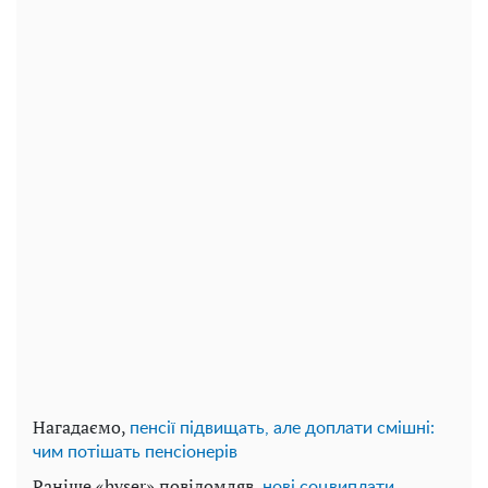
Нагадаємо,
пенсії підвищать, але доплати смішні:
чим потішать пенсіонерів
Раніше «hyser» повідомляв,
нові соцвиплати,