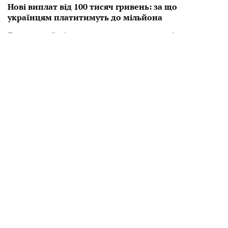
Нові виплат від 100 тисяч гривень: за що
українцям платитимуть до мільйона
Тепер українці зможуть отримувати нові виплати
від ста тисяч до мільйона гривень, але є певні
умови.
14:14 27.08