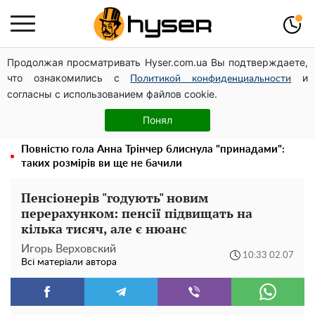
Продолжая просматривать Hyser.com.ua Вы подтверждаете,
Дрони із націнкою: Олександр Конотопський вивів
что ознакомились с
и
мільйони оборонного бюджету через фіктивну фірму в
Политикой конфиденциальности
согласны с использованием файлов cookie.
Естонії
Олена Тополя злив відео – це далеко не все: фронтмен
Понял
"Антитіла" Тарас Тополя став наступним
Повністю гола Анна Трінчер блиснула "принадами":
таких розмірів ви ще не бачили
Пенсіонерів "годують" новим
перерахунком: пенсії підвищать на
кілька тисяч, але є нюанс
Игорь Верховский
10:33 02.07
Всі матеріали автора