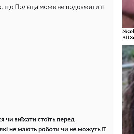
мо, що Польща може не подовжити її
Nico
All 
 чи виїхати стоїть перед
які не мають роботи чи не можуть її