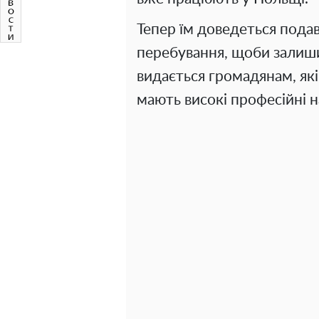
Тепер їм доведеться подав
перебування, щоби залиши
видається громадянам, які
мають високі професійні н