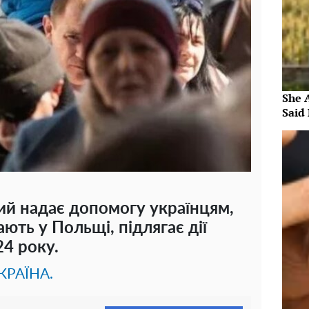
She 
Said 
ий надає допомогу українцям,
ють у Польщі, підлягає дії
4 року.
КРАЇНА.