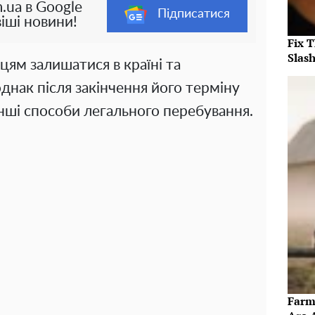
.ua в Google
Підписатися
іші новини!
Fix 
Slas
цям залишатися в країні та
однак після закінчення його терміну
інші способи легального перебування.
Farm