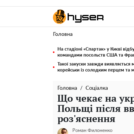
Головна
На стадіоні «Спартак» у Києві від
командами посольств США та Фран
Такої закуски завжди виявляється 
корейськи із солодким перцем та 
Головна
Соціалка
Що чекає на ук
Польщі після в
роз'яснення
Роман Филоненко