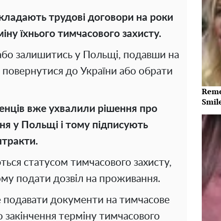
 укладають трудові договори на роки
іну їхнього тимчасового захисту.
або залишитись у Польщі, подавши на
о повернутися до України або обрати
Reme
Smil
женців вже ухвалили рішення про
ня у Польщі і тому підписують
нтракти.
ься статусом тимчасового захисту,
му подати дозвіл на проживання.
е подавати документи на тимчасове
 закінчення терміну тимчасового