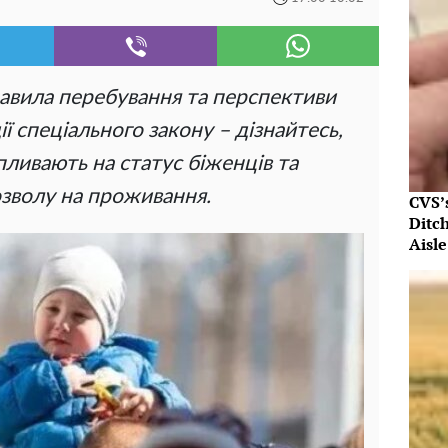
равила перебування та перспективи
ії спеціального закону – дізнайтесь,
впливають на статус біженців та
зволу на проживання.
CVS’
Ditc
Aisle