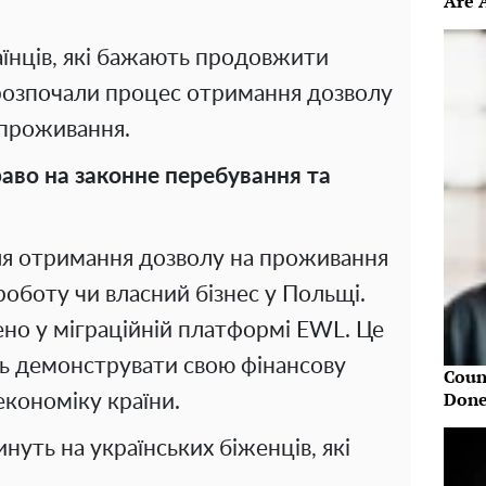
Are 
раїнців, які бажають продовжити
розпочали процес отримання дозволу
 проживання.
аво на законне перебування та
ля отримання дозволу на проживання
оботу чи власний бізнес у Польщі.
ено у міграційній платформі EWL. Це
ть демонструвати свою фінансову
Coun
Done
економіку країни.
нуть на українських біженців, які