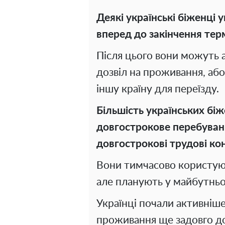
Деякі українські біженці
вперед до закінчення терм
Після цього вони можуть 
дозвіл на проживання, аб
іншу країну для переїзду.
Більшість українських бі
довгострокове перебуван
довгострокові трудові ко
Вони тимчасово користуют
але планують у майбутньо
Українці почали активніш
проживання ще задовго до