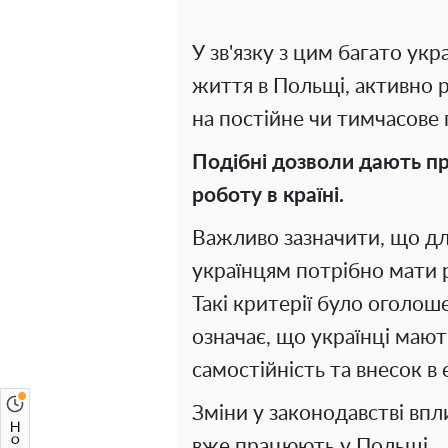
У зв'язку з цим багато ук
життя в Польщі, активно 
на постійне чи тимчасове
Подібні дозволи дають пр
роботу в країні.
Важливо зазначити, що д
українцям потрібно мати р
Такі критерії було оголош
означає, що українці маю
самостійність та внесок в 
Зміни у законодавстві впли
вже працюють у Польщі.