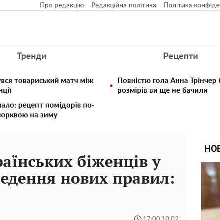
Про редакцію
Редакційна політика
Політика конфіде
Тренди
Рецепти
бувся товариський матч між
Повністю гола Анна Трінчер
ції
розмірів ви ще не бачили
мало: рецепт помідорів по-
морквою на зиму
НО
раїнських біженців у
ведення нових правил:
17:00 10.02