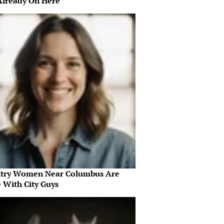
Already On Here
try Women Near Columbus Are
 With City Guys