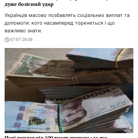
дуже болісний удар
Українців масово позбавлять соціальних виплат та
допомоги: кого насамперед торкнеться і що
важливо знати.
07:07 28.08
Нові виплат від 100 тисяч гривень: за що