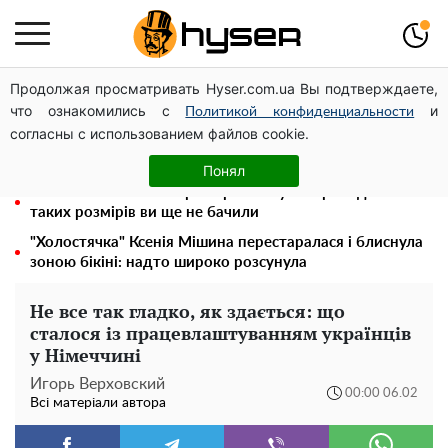
Продолжая просматривать Hyser.com.ua Вы подтверждаете,
Українцям виплатять десятки тисяч гривень за постійні
что ознакомились с
и
відключення світла
Политикой конфиденциальности
согласны с использованием файлов cookie.
Гола Олена Тополя у цікавих позах змусила відвисати
щелепи: злив відео – було лише початком
Понял
Повністю гола Анна Трінчер блиснула "принадами":
таких розмірів ви ще не бачили
"Холостячка" Ксенія Мішина перестаралася і блиснула
зоною бікіні: надто широко розсунула
Не все так гладко, як здається: що
сталося із працевлаштуванням українців
у Німеччині
Игорь Верховский
00:00 06.02
Всі матеріали автора