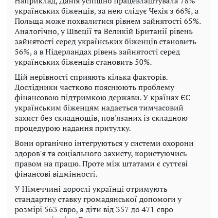
Наприклад, Данія успішно працевлаштувала 78%
українських біженців, за нею слідує Чехія з 66%, а
Польща може похвалитися рівнем зайнятості 65%.
Аналогічно, у Швеції та Великій Британії рівень
зайнятості серед українських біженців становить
56%, а в Нідерландах рівень зайнятості серед
українських біженців становить 50%.
Цій нерівності сприяють кілька факторів.
Дослідники частково пояснюють проблему
фінансовою підтримкою держави. У країнах ЄС
українським біженцям надається тимчасовий
захист без складнощів, пов'язаних із складною
процедурою надання притулку.
Вони органічно інтегруються у системи охорони
здоров'я та соціального захисту, користуючись
правом на працю. Проте між штатами є суттєві
фінансові відмінності.
У Німеччині дорослі українці отримують
стандартну ставку громадянської допомоги у
розмірі 563 євро, а діти від 357 до 471 євро