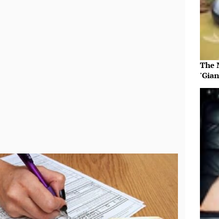
The 
'Gia