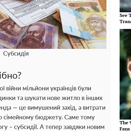
See T
Tran
Субсидія
ібно?
ї війни мільйони українців були
динки та шукати нове житло в інших
енда — це вимушений захід, а витрати
по сімейному бюджету. Саме тому
The 
у – субсидії. А тепер завдяки новим
Fans