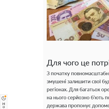
Для чого це потр
З початку повномасштабно
змушені залишити свої бу
регіонах. Для багатьох ор
на нього серйозно б'ють 
держава пропонує допомог