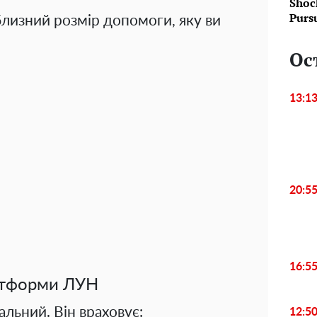
Shoc
Purs
лизний розмір допомоги, яку ви
Ос
13:1
20:5
16:5
латформи ЛУН
льний. Він враховує:
12:5