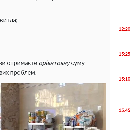
житла;
12:2
15:2
 ви отримаєте
орієнтовну
суму
йвих проблем.
15:1
15:4