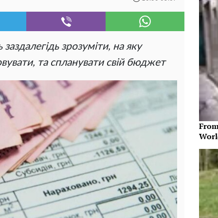
заздалегідь зрозуміти, на яку
увати, та спланувати свій бюджет
From
Worl