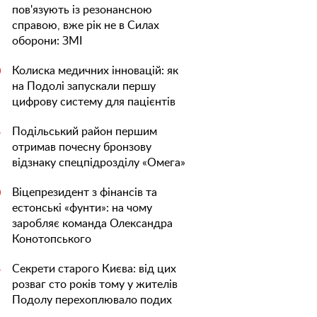
пов'язують із резонансною
справою, вже рік не в Силах
оборони: ЗМІ
Колиска медичних інновацій: як
0
на Подолі запускали першу
цифрову систему для пацієнтів
Подільський район першим
5
отримав почесну бронзову
відзнаку спецпідрозділу «Омега»
Віцепрезидент з фінансів та
0
естонські «фунти»: на чому
заробляє команда Олександра
Конотопського
Секрети старого Києва: від цих
5
розваг сто років тому у жителів
Подолу перехоплювало подих