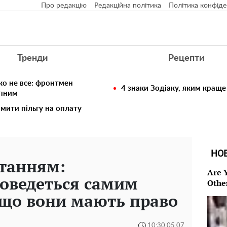
Про редакцію
Редакційна політика
Політика конфіде
Тренди
Рецепти
ко не все: фронтмен
4 знаки Зодіаку, яким краще
упним
мити пільгу на оплату
НО
итанням:
Are 
оведеться самим
Othe
а що вони мають право
10:30 05.07