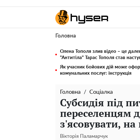
Головна
Олена Тополя злив відео – це дале
"Антитіла" Тарас Тополя став наст
Як учасник бойових дій може офор
комунальних послуг: інструкція
Головна
Соціалка
Субсидія під п
переселенцям д
з'ясовувати, н
Вікторія Паламарчук