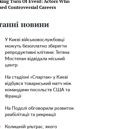
king Turn Of Event: Actors Who
ued Controversial Careers
танні новини
У Києві військовослужбовці
3
можуть безоплатно зберегти
репродуктивні клітини: Тетяна
Мостепан відвідала міський
центр
На стадіоні «Спартак» у Києві
5
відбувся товариський матч між
командами посольств США та
Франції
На Подолі обговорили розвиток
5
реабілітації та рекреації
Колишній ультрас, якого
0