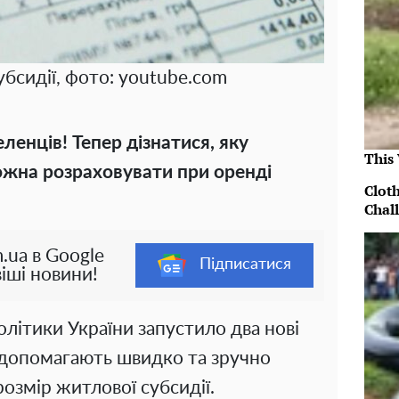
бсидії, фото: youtube.com
ленців! Тепер дізнатися, яку
This
ожна розраховувати при оренді
Clot
Chal
.ua в Google
Підписатися
іші новини!
олітики України запустило два нові
 допомагають швидко та зручно
озмір житлової субсидії.