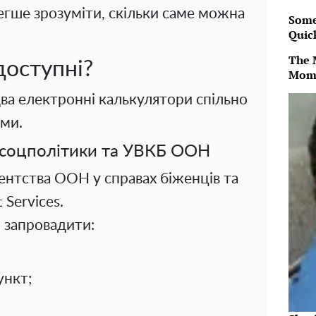
егше зрозуміти, скільки саме можна
Some
Quic
The 
доступні?
Mom
ва електронні калькулятори спільно
ми.
інсоцполітики та УВКБ ООН
ентства ООН у справах біженців та
 Services.
 запровадити:
ункт;